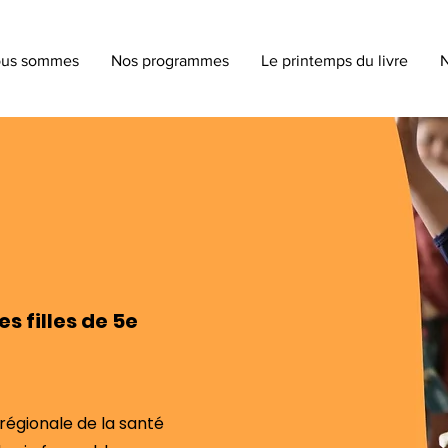
ous sommes
Nos programmes
Le printemps du livre
N
s filles de 5e
régionale de la santé