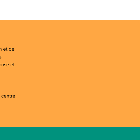
n et de
e
anse et
 centre