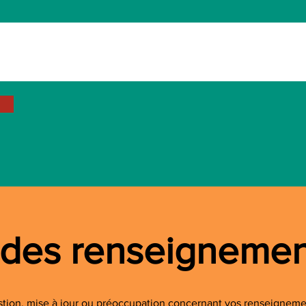
 des renseignemen
stion, mise à jour ou préoccupation concernant vos renseigneme