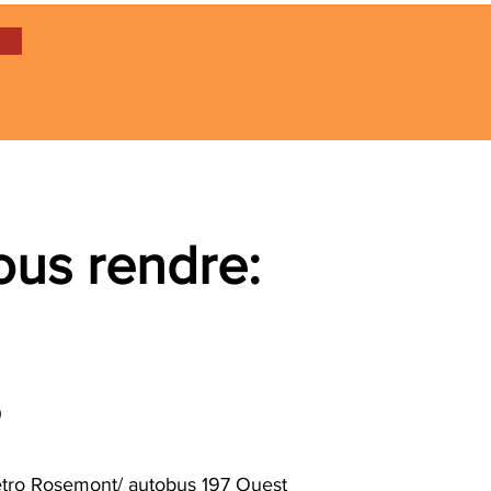
us rendre:
o
tro Rosemont/ autobus 197 Oues
t