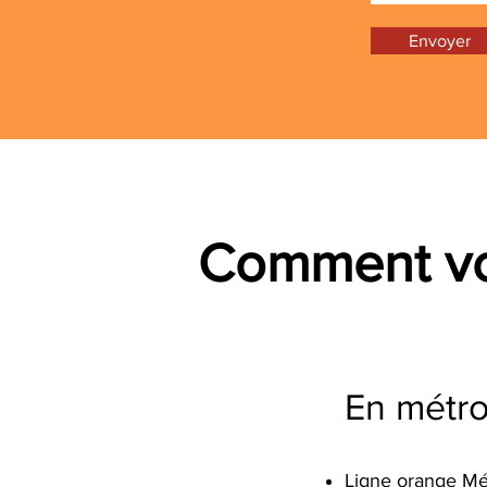
Envoyer
Comment vo
En métr
Ligne
orange Mé