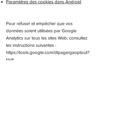
Paramètres des cookies dans Android
Pour refuser et empêcher que vos
données soient utilisées par Google
Analytics sur tous les sites Web, consultez
les instructions suivantes :
https://tools.google.com/dlpage/gaoptout?
hl=fr
Il se peut que nous modifiions cette
politique en matière de cookies. Nous
vous encourageons à consulter
régulièrement cette page pour obtenir les
dernières informations sur les cookies.