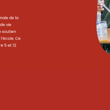
nale de la
de vie
e soutien
l’école. Ce
e 5 et 12