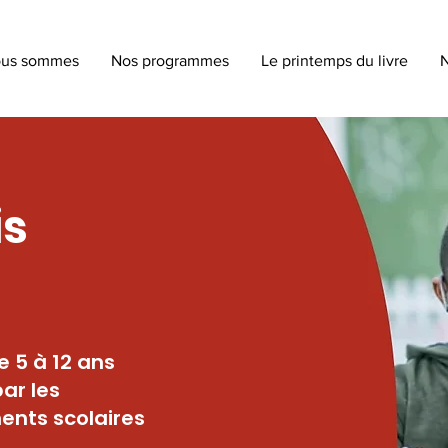
ous sommes
Nos programmes
Le printemps du livre
N
is
e 5 à 12 ans
ar les
ents scolaires