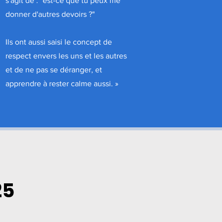
s'agit de : "est-ce que tu peux me
donner d'autres devoirs ?"
Ils ont aussi saisi le concept de
respect envers les uns et les autres
et de ne pas se déranger, et
apprendre à rester calme aussi.
»
25